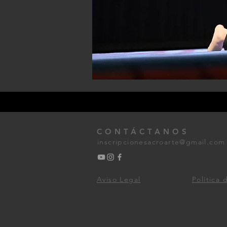
CONTÁCTANOS
inscripcionesacroarte@gmail.com
Aviso Legal
Política 